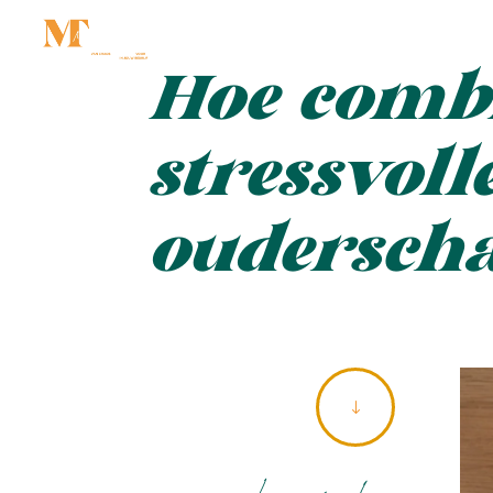
Hoe combi
stressvol
oudersch
"