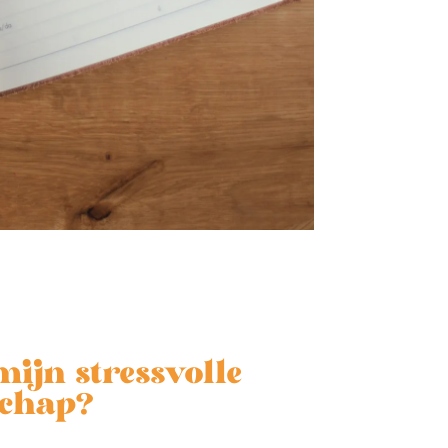
ijn stressvolle
schap?