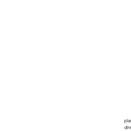
pla
dír