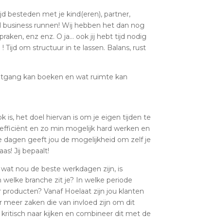
ijd besteden met je kind(eren), partner,
ol business runnen! Wij hebben het dan nog
raken, enz enz. O ja… ook jij hebt tijd nodig
 Tijd om structuur in te lassen. Balans, rust
oruitgang kan boeken en wat ruimte kan
k is, het doel hiervan is om je eigen tijden te
t efficiënt en zo min mogelijk hard werken en
 dagen geeft jou de mogelijkheid om zelf je
aas! Jij bepaalt!
wat nou de beste werkdagen zijn, is
n welke branche zit je? In welke periode
 producten? Vanaf Hoelaat zijn jou klanten
er meer zaken die van invloed zijn om dit
r kritisch naar kijken en combineer dit met de