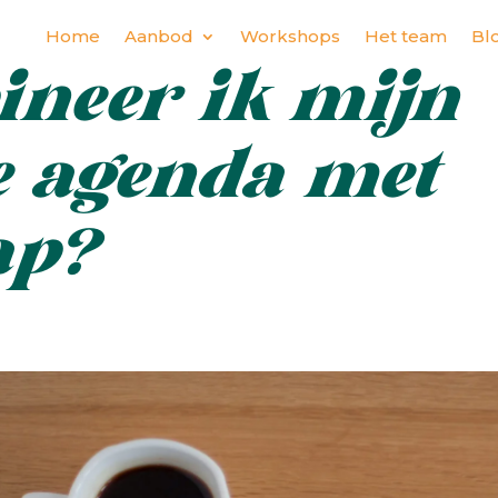
Home
Aanbod
Workshops
Het team
Bl
neer ik mijn
le agenda met
ap?