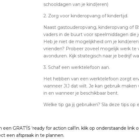
schooldagen van je kind(eren)
2. Zorg voor kinderopvang of kindertijd.
Naast gastouderopvang, kinderopvang of B
vaders in de buurt voor speelmiddagen die j
Heb je niet de mogelijkheid om je kind(eren) 
vrienden? Probeer zoveel mogelijk werk te v
avonduren. Kijk strategisch naar je bedrijf w
3. Schaf een werktelefoon aan.
Het hebben van een werktelefoon zorgt ervoo
wanneer JIJ dat wilt. Je kan gebruik maken v
in en wanneer je beschikbaar bent.
Welke tip ga jij gebruiken? Sla deze tips op
n een GRAT’ÍS ‘ready for action call’in. klik op onderstaande link
ect een afspraak in te plannen.