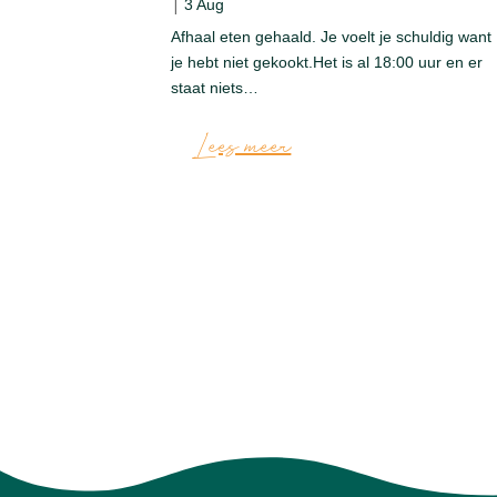
|
3 Aug
ten maar, ook
Afhaal eten gehaald. Je voelt je schuldig want
e tijdens de
je hebt niet gekookt.Het is al 18:00 uur en er
ent wilt
staat niets…
Lees meer