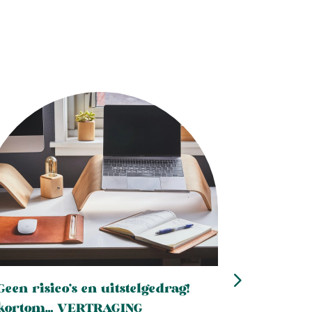
Geen risico’s en uitstelgedrag!
Een besc
kortom… VERTRAGING