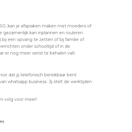
SO, kan je afspraken maken met moeders of
e gezamenlijk kan inplannen en rouleren.
bij een opvang te zetten of bij familie of
errichten onder schooltijd of in de
aar er nog meer winst te behalen valt.
r dat jij telefonisch bereikbaar bent
an whatsapp business. Jij stelt de werktijden
 en volg voor meer!
 om