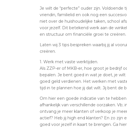
Je wilt de “perfecte” ouder zijn. Voldoende t
vriendin, familielid en ook nog een succesv
niet over de huishoudelijke taken, school afsp
voor jezelf. Dit betekend werk aan de winkel !
en structuur om financiële groei te creëren.
Laten wij 3 tips bespreken waarbij jij al vo
creëren.
1. Werk met vaste werktijden.
Als ZZP-er of MKB-er, hoe groot je bedrijf oo
bepalen. Je bent goed in wat je doet, je wil
goed geld verdienen. Het werken met vaste
tijd in te plannen hoe jij dat wilt. Jij bent de b
Om hier een goede indicatie van te hebben 
afhankelijk van verschillende oorzaken. Vb; i
ontvang je meer klanten of verkoop je meer
actief? Heb jij high end klanten? En zo zijn 
goed voor jezelf in kaart te brengen. Ga hie