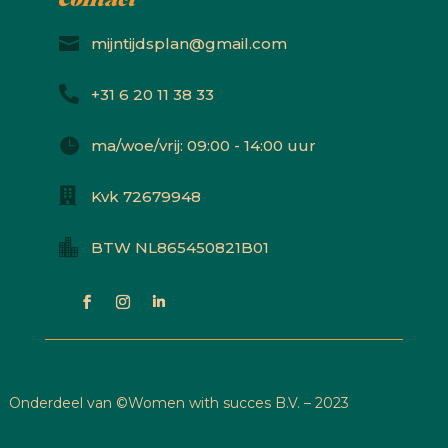
Contact

mijntijdsplan@gmail.com

+31 6 20 11 38 33

ma/woe/vrij: 09:00 - 14:00 uur

Kvk 72679948

BTW NL865450821B01
Onderdeel van ©
Women with succes B.V. – 2023