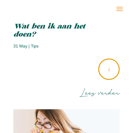
Wat ben ik aan het
doen?
31 May
|
Tips
"
Lees verder