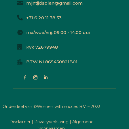

mijntijdsplan@gmail.com

+31 6 20 11 38 33

ma/woe/vrij: 09:00 - 14:00 uur

Kvk 72679948

BTW NL865450821B01
Onderdeel van ©
Women with succes B.V. – 2023
Disclaimer
|
Privacyverklaring
|
Algemene
voorwaarden